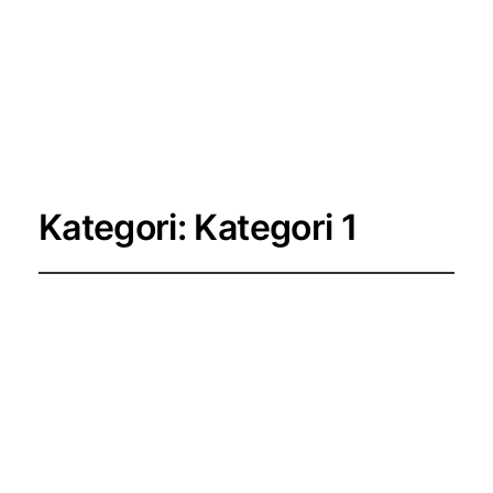
Instagram
Facebo
X
Kategori:
Kategori 1
En guide til at
opbygge en stærk
online identitet